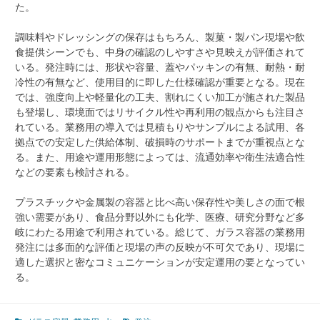
た。
調味料やドレッシングの保存はもちろん、製菓・製パン現場や飲
食提供シーンでも、中身の確認のしやすさや見映えが評価されて
いる。発注時には、形状や容量、蓋やパッキンの有無、耐熱・耐
冷性の有無など、使用目的に即した仕様確認が重要となる。現在
では、強度向上や軽量化の工夫、割れにくい加工が施された製品
も登場し、環境面ではリサイクル性や再利用の観点からも注目さ
れている。業務用の導入では見積もりやサンプルによる試用、各
拠点での安定した供給体制、破損時のサポートまでが重視点とな
る。また、用途や運用形態によっては、流通効率や衛生法適合性
などの要素も検討される。
プラスチックや金属製の容器と比べ高い保存性や美しさの面で根
強い需要があり、食品分野以外にも化学、医療、研究分野など多
岐にわたる用途で利用されている。総じて、ガラス容器の業務用
発注には多面的な評価と現場の声の反映が不可欠であり、現場に
適した選択と密なコミュニケーションが安定運用の要となってい
る。