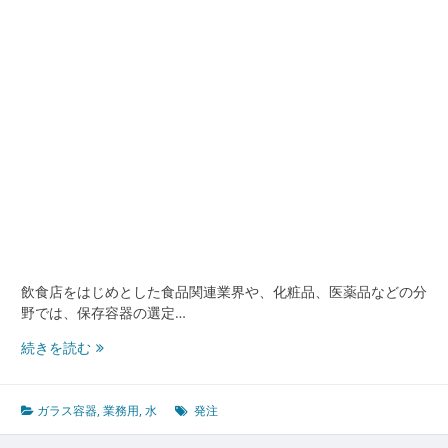
発
注
最
前
線
品
質
安
全
環
境
配
慮
の
飲食店をはじめとした食品関連業界や、化粧品、医薬品などの分
徹
野では、保存容器の選定…
底
ポ
業
続きを読む
イ
務
ン
現
ト
場
ガラス容器
,
業務用
,
水
発注
を