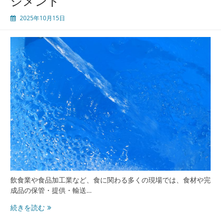
ジメント
ら
2025年10月15日
発
注
管
理
ま
で
食
の
安
心
安
全
と
環
境
配
飲食業や食品加工業など、食に関わる多くの現場では、食材や完
慮
成品の保管・提供・輸送…
を
支
食
続きを読む
え
品