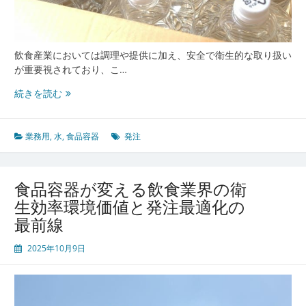
多
面
的
マ
飲食産業においては調理や提供に加え、安全で衛生的な取り扱い
ネ
が重要視されており、こ…
ジ
メ
飲
続きを読む
ン
食
ト
産
業
業務用
,
水
,
食品容器
発注
を
支
え
食品容器が変える飲食業界の衛
る
生効率環境価値と発注最適化の
食
最前線
品
容
2025年10月9日
器
の
選
び