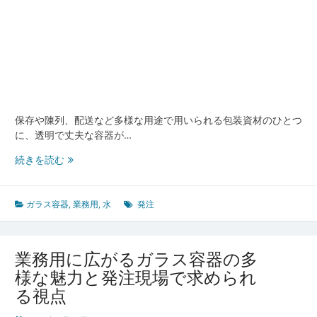
に
押
さ
え
る
べ
き
実
保存や陳列、配送など多様な用途で用いられる包装資材のひとつ
務
に、透明で丈夫な容器が…
ポ
イ
業
続きを読む
ン
務
ト
用
分
ガラス容器
,
業務用
,
水
発注
野
で
選
業務用に広がるガラス容器の多
ば
様な魅力と発注現場で求められ
れ
る視点
る
ガ