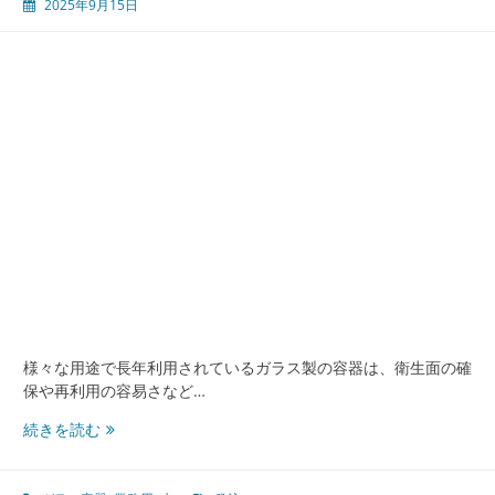
2025年9月15日
ラ
ス
容
器
利
便
性
と
進
化
し
続
け
る
包
装
様々な用途で長年利用されているガラス製の容器は、衛生面の確
資
保や再利用の容易さなど…
材
の
業
続きを読む
今
務
用