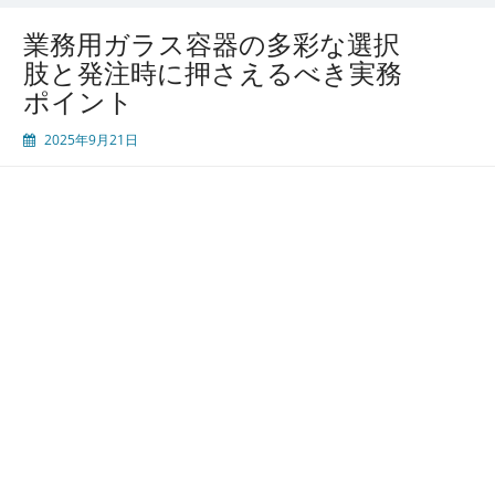
支
え
業務用ガラス容器の多彩な選択
る
肢と発注時に押さえるべき実務
ガ
ポイント
ラ
ス
2025年9月21日
容
器
の
特
性
と
発
注
か
ら
管
理
ま
で
の
最