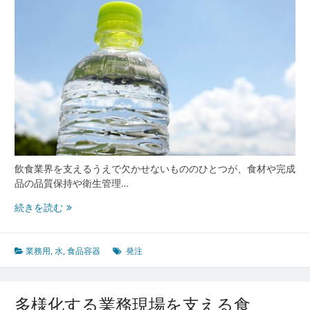
方
と
業
務
効
率
を
高
め
る
発
注
飲食業界を支えるうえで欠かせないもののひとつが、食材や完成
管
品の品質保持や衛生管理…
理
の
食
続きを読む
ポ
品
イ
容
ン
器
業務用
,
水
,
食品容器
発注
ト
が
変
え
多様化する業務現場を支える食
る