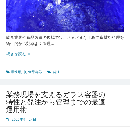
衛
生
管
理
最
前
飲食業界や食品製造の現場では、さまざまな工程で食材や料理を
線
衛生的かつ効率よく管理…
現
続きを読む
場
を
支
業務用
,
水
,
食品容器
発注
え
る
食
業務現場を支えるガラス容器の
品
特性と発注から管理までの最適
容
運用術
器
選
2025年9月24日
定
と