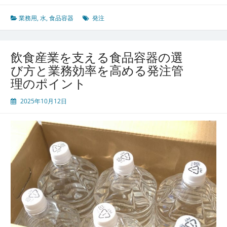
る
容
最
器
業務用
,
水
,
食品容器
発注
前
の
線
最
適
飲食産業を支える食品容器の選
選
び方と業務効率を高める発注管
定
理のポイント
と
発
2025年10月12日
注
管
理
が
食
の
現
場
を
支
え
る