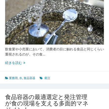
飲食業や小売業において、消費者の目に触れる食品と同じくらい
重視されるのが、その食…
業
続きを読む
務
用
食
業務用
,
水
,
食品容器
発注
品
容
器
食品容器の最適選定と発注管理
選
が食の現場を支える多面的マネ
び
か